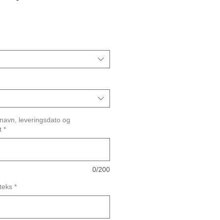
navn, leveringsdato og
t
*
0/200
 teks
*