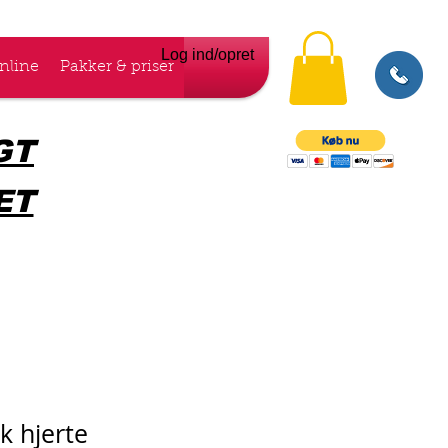
Log ind/opret
nline
Pakker & priser
GT
ET
k hjerte