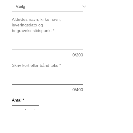
Afdødes navn, kirke navn,
leveringsdato og
begravelsestidspunkt
*
0/200
Skriv kort eller bånd teks
*
0/400
Antal
*
Tilføj til kurv