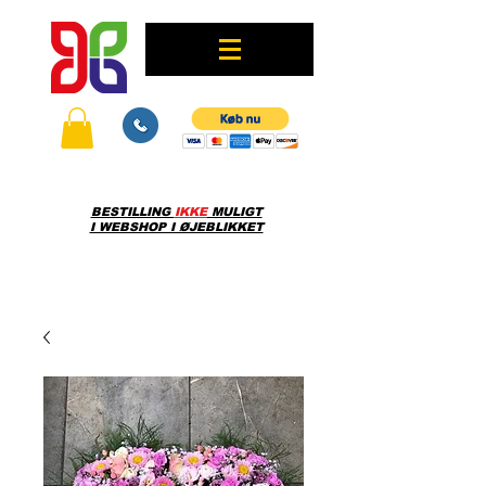
BESTILLING
IKKE
MULIGT
I WEBSHOP I ØJEBLIKKET